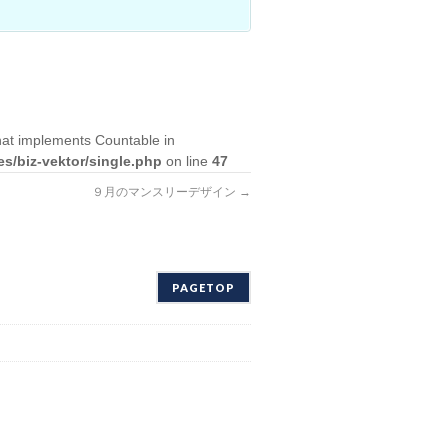
that implements Countable in
es/biz-vektor/single.php
on line
47
９月のマンスリーデザイン
→
PAGETOP