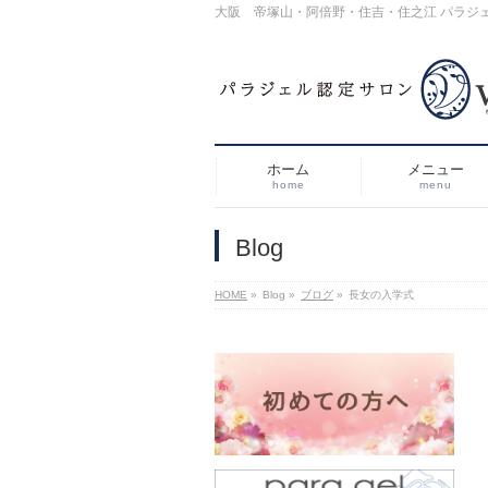
大阪 帝塚山・阿倍野・住吉・住之江 パラジ
ホーム
メニュー
home
menu
Blog
HOME
»
Blog
»
ブログ
»
長女の入学式