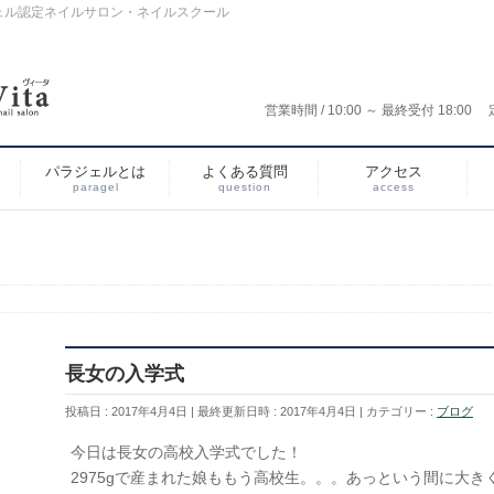
ェル認定ネイルサロン・ネイルスクール
営業時間 / 10:00 ～ 最終受付 18
パラジェルとは
よくある質問
アクセス
paragel
question
access
長女の入学式
投稿日 : 2017年4月4日
最終更新日時 : 2017年4月4日
カテゴリー :
ブログ
今日は長女の高校入学式でした！
2975gで産まれた娘ももう高校生。。。あっという間に大き