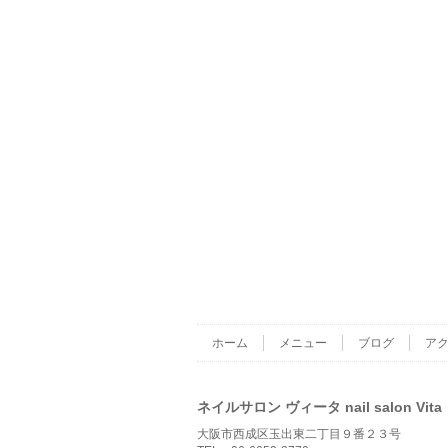
ホーム
メニュー
ブログ
ア
ネイルサロン ヴィータ nail salon Vita
大阪市西成区玉出東二丁目９番２３号