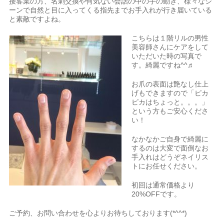
接客業の方、名刺交換や何気ない会話の中の手の動き、様々なシ
ーンで自然と目に入ってくる指先までお手入れが行き届いている
と素敵ですよね。
こちらは１階リルの男性
美容師さんにケアをして
いただいた時の写真で
す。綺麗ですね^^♬
お爪の表面は艶なし仕上
げもできますので「ピカ
ピカはちょっと。。。」
という方もご安心くださ
い！
なかなかご自身で綺麗に
するのは大変で面倒なお
手入れはどうぞネイリス
トにお任せください。
初回は通常価格より
20%OFFです。
ご予約、お問い合わせを心よりお待ちしております(*^^*)