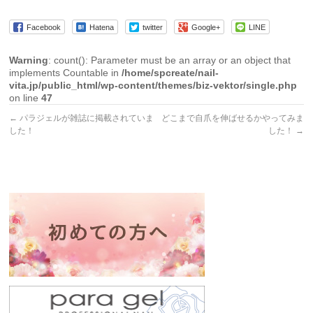
Facebook
Hatena
twitter
Google+
LINE
Warning
: count(): Parameter must be an array or an object that
implements Countable in
/home/spcreate/nail-
vita.jp/public_html/wp-content/themes/biz-vektor/single.php
on line
47
←
パラジェルが雑誌に掲載されていま
どこまで自爪を伸ばせるかやってみま
した！
した！
→